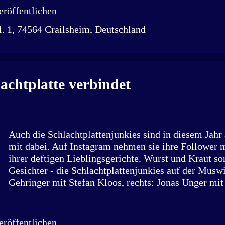
– ein Junge und ein Mädchen. Laut Anklage soll de
röffentlichen
März und Anfang Juli 2023 seinen Sohn mehrfach hef
. 1, 74564 Crailsheim, Deutschland
haben, weil er überfordert und wütend war. Dabei ha
beiden Armen gepackt und mit erheblicher Kraft hin
Das Baby erlitt ein Schädel-Hirn-Trauma mit Einblu
massivem Hirndruck. Eine Operation im Juli 2023 wa
da Hirnstrukturen bereits eingeklemmt waren. Vor Ge
achtplatte verbindet
der Angeklagte geständig. Er habe bei der Polizei u
„Ich w...
Auch die Schlachtplattenjunkies sind in diesem Jahr
mit dabei. Auf Instagram nehmen sie ihre Follower m
ihrer deftigen Lieblingsgerichte. Wurst und Kraut so
Gesichter - die Schlachtplattenjunkies auf der Muswi
Gehringer mit Stefan Kloos, rechts: Jonas Unger mi
als dritter von rechts) „Ich hab gestern zwei Schlach
Tag gegessen – letztes Jahr auf der Muswiese waren e
Tagen“, sagt Frank Gehringer. Der Crailsheimer sitzt
röffentlichen