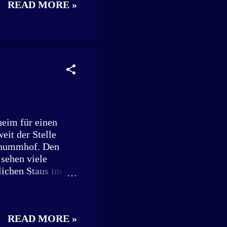
READ MORE »
ese. Wer die
ie
ur auf eins warten
gründet wurde die
unden, die eine
 „Jonas saß damals
aben...
heim für einen
it der Stelle
chummhof. Den
sehen viele
ichen Staus im
 Ampelkreuzung
m Alltag. Immer
on endet vor
READ MORE »
us Brettheim muss