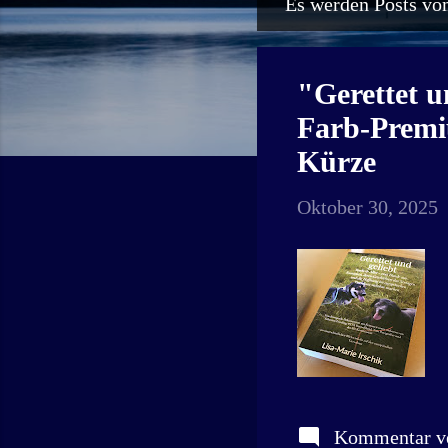
Es werden Posts vo
P
o
s
"Gerettet u
t
Farb-Premiu
s
Kürze
Oktober 30, 2025
Kommentar ve