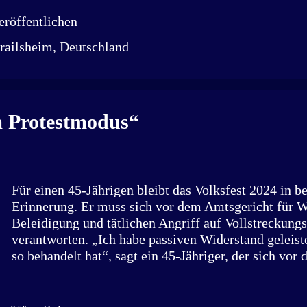
passiert – und dass Veränderung möglich ist, wenn w
röffentlichen
enthält eine Petition, die wir gemeinsam auf den We
railsheim, Deutschland
„Gerettet und geliebt“ ist jetzt erstmals als schwar
erschienen. Die Farb- und E-Book Version erscheint 
mit einer Einladung, hinzusehen – und gemeinsam la
m Protestmodus“
Für einen 45-Jährigen bleibt das Volksfest 2024 in b
Erinnerung. Er muss sich vor dem Amtsgericht für W
Beleidigung und tätlichen Angriff auf Vollstreckung
verantworten. „Ich habe passiven Widerstand geleist
so behandelt hat“, sagt ein 45-Jähriger, der sich vo
Crailsheim für seine Taten auf dem Volksfest 2024 
Die Staatsanwaltschaft warf ihm sexuelle Belästigun
Minderjährigen, tätlichen Angriff, Beleidigung und