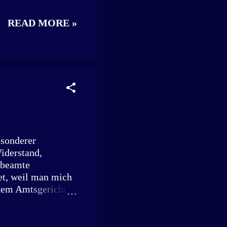
ir handeln. Es
READ MORE »
g bringen.
z-weiß Ausgabe
in Kürze. Ein Buch
ut zu werden.
esonderer
iderstand,
sbeamte
et, weil man mich
r dem Amtsgericht
verantworten muss.
g einer
 Widerstand gegen