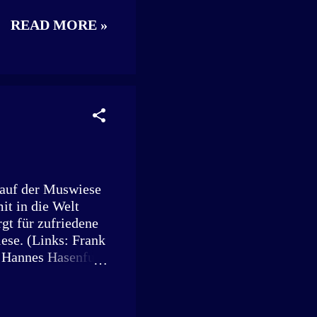
r Mann zwischen
READ MORE »
tig geschüttelt
be er das Kind mit
- und herbewegt.
tungen und
r lebensrettend,
richt zeigte sich
mfassend ausgesagt:
 auf der Muswiese
it in die Welt
rgt für zufriedene
ese. (Links: Frank
t Hannes Hasenfuß
tplatten an einem
s sechs in fünf
 mit seinen