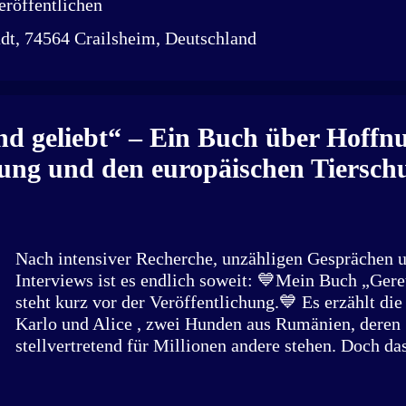
röffentlichen
Vollstreckungsbeamte vor. Am Abend des 22. Septem
dt, 74564 Crailsheim, Deutschland
der Angeklagte im Engelzelt mit Freunden. Laut Ankl
15-Jährigen an das Gesäß gefasst haben. Die Jugendl
an die Security, woraufhin der Mann festgehalten und
übergeben wurde. Der Angeklagte bestreitet die Berü
er habe lediglich mitgetanzt. Bei der anschließenden
nd geliebt“ – Ein Buch über Hoffn
habe der 45-Jährige laut Anklage ein aggressives Ver
ung und den europäischen Tiersch
Bea...
Nach intensiver Recherche, unzähligen Gesprächen
Interviews ist es endlich soweit: 💙Mein Buch „Geret
steht kurz vor der Veröffentlichung.💙 Es erzählt di
Karlo und Alice , zwei Hunden aus Rumänien, deren 
stellvertretend für Millionen andere stehen. Doch da
darüber hinaus: Ich habe mit Tierschutzorganisatione
und Politiker:innen gesprochen, um ein ehrliches, u