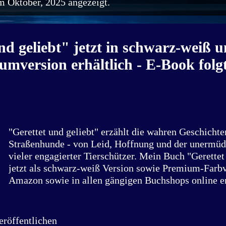
m Oktober, 2025 angezeigt.
nd geliebt" jetzt in schwarz-weiß 
mversion erhältlich - E-Book folgt
"Gerettet und geliebt" erzählt die wahren Geschicht
Straßenhunde - von Leid, Hoffnung und der unermüd
vieler engagierter Tierschützer. Mein Buch "Gerettet 
jetzt als schwarz-weiß Version sowie Premium-Farb
Amazon sowie in allen gängigen Buchshops online er
exklusive Einblicke in die etwas besondere Petition!
über jeden, der mitmacht 💙💙💙 Links zum Buchs
röffentlichen