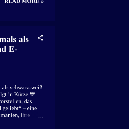
READ MORE »
mals als
nd E-
s als schwarz-weiß
lgt in Kürze 💙
orstellen, das
 geliebt“ – eine
mänien, ihre
n Europa. Mit
es, was wirklich