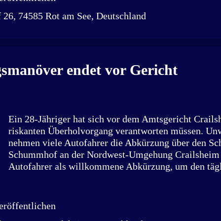
Freunden im Gasthaus „zum Pressler“ auf der Muswi
 26, 74585 Rot am See, Deutschland
gesellige Runde kennt, weiß: Sie nennen sich stolz d
Schlachtplattenjunkies. Kein Wunder also, dass sie n
– auf ihre Halbe und eine deftige Schlachtplatte. Ge
gesellige Gruppe am 24. Oktober 2024 – mit fünf Fre
gemeinsame Leidenschaft teilen: die Schlachtplatte.
smanöver endet vor Gericht
mit ein paar anderen im Schlössle Gröningen. Dort h
Ein 28-Jähriger hat sich vor dem Amtsgericht Crails
riskanten Überholvorgang verantworten müssen. Unwe
nehmen viele Autofahrer die Abkürzung über den S
Schummhof an der Nordwest-Umgehung Crailsheim 
Autofahrer als willkommene Abkürzung, um den tägl
Feierabendverkehr zu entkommen. Vor allem an der
zur B290 gehören lange Autoschlangen am Abend zu
wieder kommt es zu riskanten Manövern – eines dav
röffentlichen
Gericht. Ein 28-jähriger SHK-Anlagenmechaniker a