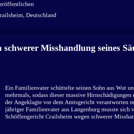
der Situation zu zeichnen – zwischen Mitgefühl, Mis
röffentlichen
Frage nach Europas Verantwortung. „Gerettet und geli
railsheim, Deutschland
dokumentarische Annäherung an ein Thema, das uns al
beleuchtet, was wirklich in rumänischen Tierheimen 
NGOs täglich gegen das System kämpfen – und waru
mehr ist als Mitleid. Unterstützt von Stimmen aus de
Hund im Glück, Tierhilfe Hoffnung, Vier Pfoten, P
 schwerer Misshandlung seines Sä
viele weitere – möchte das Buch informieren, sensi..
Ein Familienvater schüttelte seinen Sohn aus Wut u
mehrmals, sodass dieser massive Hirnschädigungen erl
der Angeklagte vor dem Amtsgericht verantworten m
jähriger Familienvater aus Langenburg musste sich 
Schöffengericht Crailsheim wegen schwerer Missha
Schutzbefohlenen verantworten. Der Einzelhandelsk
von sieben Kindern, zuletzt wurden im Januar 2023 