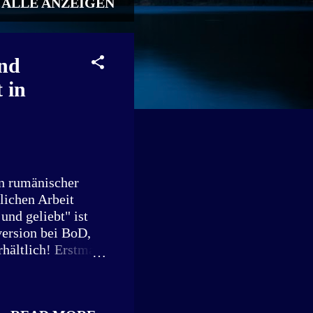
ALLE ANZEIGEN
und
 in
en rumänischer
lichen Arbeit
und geliebt" ist
version bei BoD,
hältlich! Erstmals
 Wir freuen uns
hop: