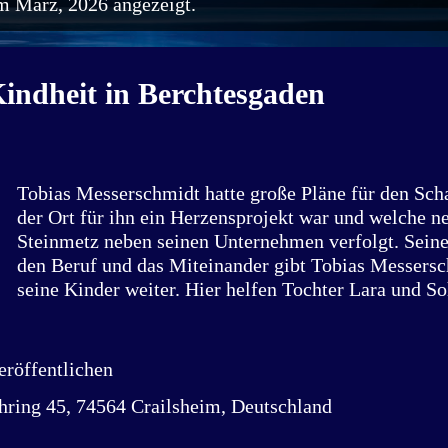
m März, 2026 angezeigt.
indheit in Berchtesgaden
Tobias Messerschmidt hatte große Pläne für den Sc
der Ort für ihn ein Herzensprojekt war und welche n
Steinmetz neben seinen Unternehmen verfolgt. Seine
den Beruf und das Miteinander gibt Tobias Messersc
seine Kinder weiter. Hier helfen Tochter Lara und S
ihrem Papa im Steinmetzbetrieb. Quelle: Tobias Me
mich war der Schapbachhof nie ein wirtschaftliches 
immer ein Ort, der die Liebe und Erinnerungen mein
röffentlichen
widerspiegelt“, sagt Tobias Messerschmidt. Der 43-J
hring 45, 74564 Crailsheim, Deutschland
Ilshofen ist Steinmetz mit Herz und Leidenschaft. 
Steinmetzbetrieb in Crailsheim führt er eine Vertri