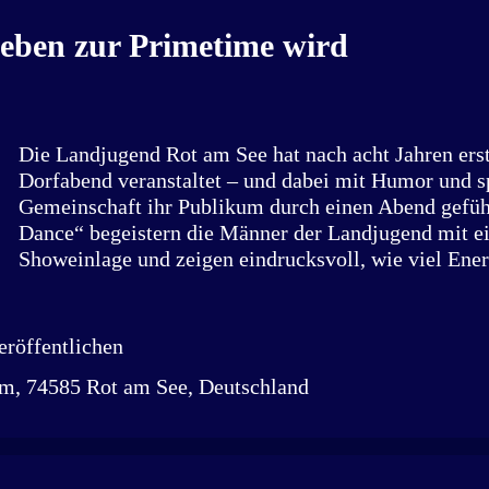
März um 19 Uhr wird die Dokumentation in der Kult
Schloss Tempelhof gezeigt – Auftakt einer Kinotour 
eben zur Primetime wird
Eine Reise, die zugleich Einladung und Intervention i
persönliche Frage begann, sei lä...
Die Landjugend Rot am See hat nach acht Jahren ers
Dorfabend veranstaltet – und dabei mit Humor und s
Gemeinschaft ihr Publikum durch einen Abend geführ
Dance“ begeistern die Männer der Landjugend mit e
Showeinlage und zeigen eindrucksvoll, wie viel Ene
Leidenschaft im Tanz steckt. „Bei uns steht die Gem
Jugend auf dem Land im Mittelpunkt – ihre Fortbild
ihre Horizonterweiterung“, sagt Franziska Albrecht, 
röffentlichen
Landjugend Rot am See. Seit drei Jahren führt sie 
im, 74585 Rot am See, Deutschland
Lukas Klenk den 1968 gegründeten Verein. Ob Hütte
Schnitzelessen, Muswiese oder Mitternachtsturnier: 
zählen vor allem die gemeinsamen Momente. 227 Mit
vielseitiges Programm zeigen, dass Gemeinschaft akt