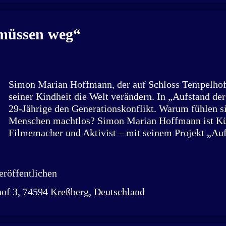
Immobiliengesellschaft sowie ein Unternehmen, das
Druckverfahren herstellt. Außerdem ist er Teilhaber
einer Plattform für Trauernde, auf der Erinnerungen
 müssen weg“
Videos, Fotos und Texten festgehalten werden könn
Schapbachhof hatte der St...
Simon Marian Hoffmann, der auf Schloss Tempelhof l
seiner Kindheit die Welt verändern. In „Aufstand der
29-Jährige den Generationskonflikt. Warum fühlen s
Menschen machtlos? Simon Marian Hoffmann ist Kün
Filmemacher und Aktivist – mit seinem Projekt „Auf
setzt er sich für mehr Gehör und Mitbestimmung ju
Quelle: Simon Marian Hoffmann „Ich habe mit zwöl
entschieden, mein Leben dafür einzusetzen, diese We
röffentlichen
zu machen“, betont Simon Marian Hoffmann. Für ihn
of 3, 74594 Kreßberg, Deutschland
jugendlicher Idealismus, sondern ein konsequenter 
„Aufstand der Jugend“ und das gleichnamige Buch s
von acht Jahren Jugendarbeit, Aktivismus und Gespr