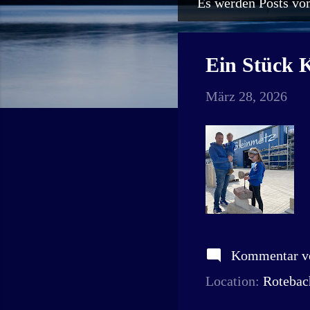
Es werden Posts vo
P
o
s
Ein Stück K
t
März 28, 2026
s
Kommentar ve
Location:
Rotebac