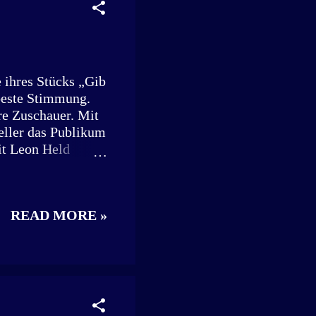
acht Jahren Pause
ant und geprobt,
 ihres Stücks „Gib
 beste Stimmung.
re Zuschauer. Mit
eller das Publikum
it Leon Held
nhalle in
reinsleben
 Für die
READ MORE »
Ute Vogel, Nici
ib dem Affen
e ihr Publikum
März, insgesamt
ienfreibad
 so einem Abend