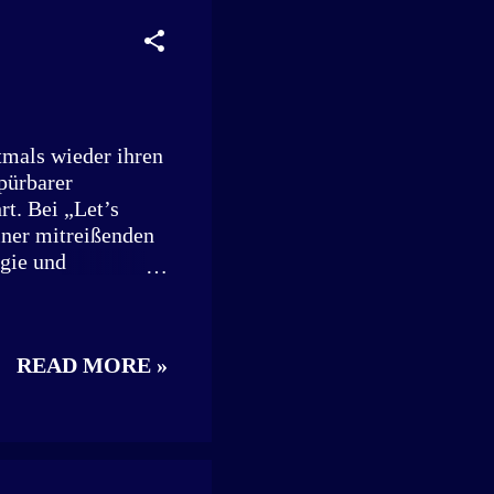
urkapelle am
durch 35 Städte.
st. Was als
tmals wieder ihren
pürbarer
t. Bei „Let’s
iner mitreißenden
rgie und
einschaft der
ung, ihr Netzwerk,
Vorsitzende der
READ MORE »
gemeinsam mit
ngaudi,
Für Albrecht
glieder und ein
iv gelebt wird.