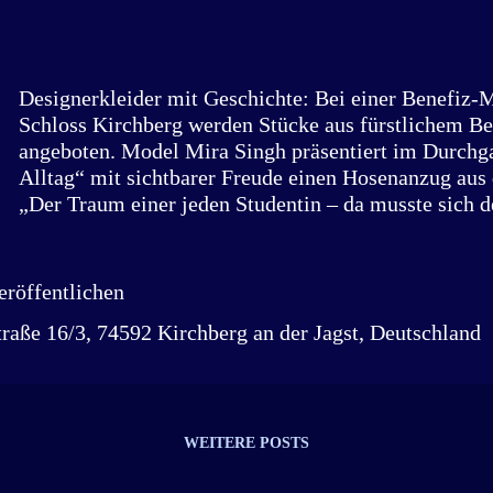
sind rund 40 Leute im Einsatz“, sagt Regisseur Uli G
Hengstfeld. Die Bädles- Bühne...
Designerkleider mit Geschichte: Bei einer Benefiz
Schloss Kirchberg werden Stücke aus fürstlichem B
angeboten. Model Mira Singh präsentiert im Durchg
Alltag“ mit sichtbarer Freude einen Hosenanzug aus
„Der Traum einer jeden Studentin – da musste sich d
damals erst einmal sammeln“, kommentiert Heide R
Augenzwinkern. Eintauchen in die Welt des Adels –
Stoffe, feine Schnitte und zeitlose Eleganz: Dazu lud
röffentlichen
Modenschau im Salon von Schloss Kirchberg ein. „Di
raße 16/3, 74592 Kirchberg an der Jagst, Deutschland
Benefizveranstaltung zugunsten der Renovierung de
Tischbeinhäuschens Kirchberg sowie der St.-Veits-K
Unterregenbach“, erklärt Heide Ruopp aus Langenbu
Motto „Chic aus Hohen Häusern“ öffneten Damen de
Gesellschaft ihre privaten Kleiderschränke und spend
WEITERE POSTS
Stücke für den guten Zweck – sie wurden im Rahme