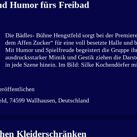
Besonders spürbar wird das an diesem Abend: Nach 
nd Humor fürs Freibad
kehrt der Dorfabend zurück. Monate lang wurde gepl
auch passive Mitglieder bring...
Die Bädles- Bühne Hengstfeld sorgt bei der Premiere
dem Affen Zucker“ für eine voll besetzte Halle und
Mit Humor und Spielfreude begeistert die Gruppe ih
ausdrucksstarker Mimik und Gestik ziehen die Darst
in jede Szene hinein. Im Bild: Silke Kochendörfer m
(links) sowie Marc Wurzinger und Elke Dürr. Die Tur
Hengstfeld ist kaum wiederzuerkennen. Wo sonst Ve
stattfindet, entsteht eine liebevoll, ländliche Kulisse.
röffentlichen
Dekoration sorgen Silke Kochendörfer, Tine Ruiner, 
eld, 74599 Wallhausen, Deutschland
Gsell und Dominique Borchert. Mit der Komödie „G
Zucker“ von Hans Schwarzl nimmt die Bädles- Bühn
mit auf eine besondere Reise. Premiere war am 13. 
gibt es fünf Aufführungen. Veranstalter ist das Famil
Hengstfeld mit vielen ehrenamtlichen Helfern. „An
chen Kleiderschränken