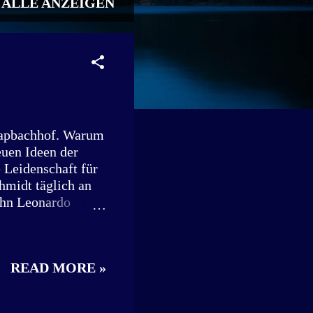
ALLE ANZEIGEN
hapbachhof. Warum
euen Ideen der
 Leidenschaft für
hmidt täglich an
ohn Leonardo
sserschmidt „Für
Projekt, sondern
er Kindheit
READ MORE »
ährige aus
Neben seinem
ebs-GmbH, eine