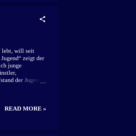
 Häuser im 3D-
 der Amoris UG –
 in Form von
en. Mit dem
ebt, will seit
 Jugend“ zeigt der
ich junge
stler,
stand der Jugend“
nger Menschen ein.
f Jahren
lt ein Stück besser
READ MORE »
 sei das kein
Weg. Sein Film
ind das Ergebnis
ächen. Am 31.