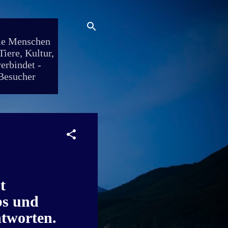
die Menschen
iere, Kultur,
erbindet -
 Besucher
t
bs und
ntworten.