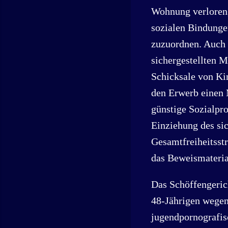
Wohnung verloren, 
sozialen Bindunge
zuzuordnen. Auch 
sichergestellten 
Schicksale von Ki
den Erwerb einen M
günstige Sozialpro
Einziehung des sic
Gesamtfreiheitsst
das Beweismaterial
Das Schöffengerich
48-Jährigen wegen
jugendpornografisc