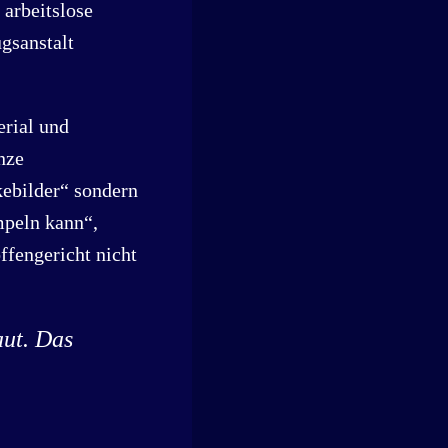
 arbeitslose
gsanstalt
rial und
nze
kebilder“ sondern
mpeln kann“,
ffengericht nicht
aut. Das