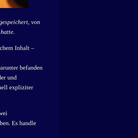
gespeichert, von
hatte.
chem Inhalt –
Darunter befanden
der und
ell expliziter
wei
ben. Es handle