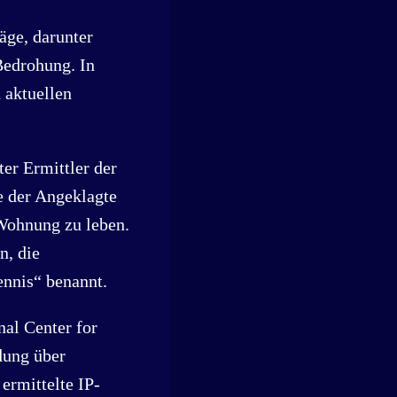
äge, darunter
Bedrohung. In
 aktuellen
er Ermittler der
e der Angeklagte
 Wohnung zu leben.
n, die
ennis“ benannt.
al Center for
dung über
ermittelte IP-