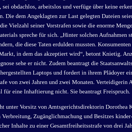
sei obdachlos, arbeitslos und verfüge über keine erke
n. Die dem Angeklagten zur Last gelegten Dateien seie
die Vielzahl seiner Vorstrafen sowie die enorme Menge
Materials spreche für sich. „Hinter solchen Aufnahmen 
ndern, die diese Taten erdulden mussten. Konsumenten
arkt, in dem das akzeptiert wird“, betont Knietig. Anz
gnose sehe er nicht. Zudem beantragt die Staatsanwalts
hergestellten Laptops und fordert in ihrem Plädoyer ei
rafe von zwei Jahren und zwei Monaten. Verteidigerin 
 für eine Inhaftierung nicht. Sie beantragt Freispruch.
t unter Vorsitz von Amtsgerichtsdirektorin Dorothea K
 Verbreitung, Zugänglichmachung und Besitzes kinder
her Inhalte zu einer Gesamtfreiheitsstrafe von drei Ja