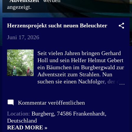
"
Adventszeit
" werden
angezeigt.
o
s
Herzensprojekt sucht neuen Beleuchter
t
Juni 17, 2026
s
Seit vielen Jahren bringen Gerhard
Holl und sein Helfer Helmut Gebert
ein Bäumchen im Burgbergwald zur
Adventszeit zum Strahlen. Nun
suchen sie einen Nachfolger, der die
Tradition fortführt. Mit viel
Herzblut sorgen Gerhard Holl
Kommentar veröffentlichen
(links) und sein langjähriger Freund
Helmut Gebert Jahr für Jahr dafür,
Location:
Burgberg, 74586 Frankenhardt,
dass das Bäumchen im
Deutschland
Burgbergwald zur Adventszeit
READ MORE »
festlich erstrahlt. Vor rund zwölf