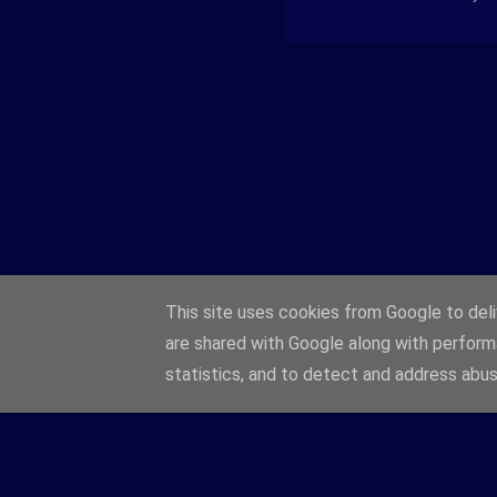
This site uses cookies from Google to deliv
are shared with Google along with perform
statistics, and to detect and address abus