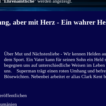
 "
Ehrenamtliche
" werden angezeigt.
g, aber mit Herz - Ein wahrer He
Über Mut und Nächstenliebe - Wir kennen Helden au
dem Sport. Ein Vater kann für seinen Sohn ein Held 
begegnen uns auf unterschiedliche Weisen im Leben 
uns. Superman trägt einen roten Umhang und befrei
Bösewichten. Nebenbei arbeitet er alias Clark Kent b
Möglich? Jesse Owens war 1936 Olympiasieger und 
Zeichen gegen Rassismus. Mutig? Heute bin ich zu 
Hoppe (42) in Uttenhofen, Baden-Württemberg. Er is
röffentlichen
Berufsfeuerwehrmann in Stuttgart, Oberlöschmeister 
Rumänien
Feuerwehr Rosengarten, Ehrenamtler bei M.U.T. – 