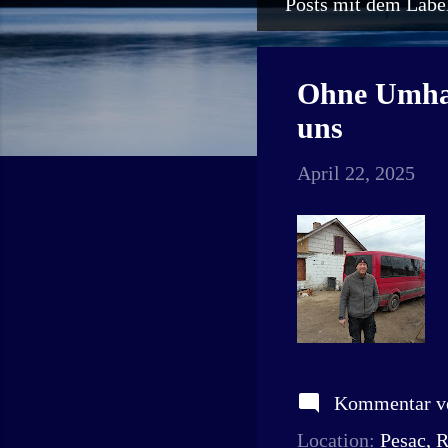
Posts mit dem Label
P
o
s
Ohne Umhan
t
uns
s
April 22, 2025
Kommentar ve
Location:
Pesac, 