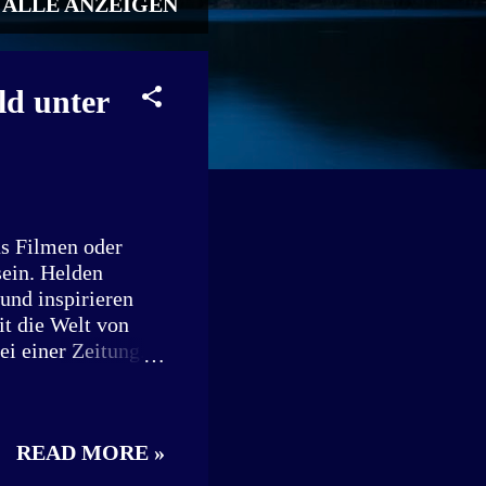
ALLE ANZEIGEN
ld unter
s Filmen oder
sein. Helden
und inspirieren
t die Welt von
ei einer Zeitung.
setzte ein
Besuch bei Robert
t Familienvater,
READ MORE »
der freiwilligen
Mitmachen und