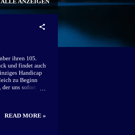
ALLE ANZEIGEN
mber ihren 105.
ück und findet auch
einziges Handicap
gleich zu Beginn
 der uns sofort
n Ebermannstadt,
oren wurde, war
ßleinsheim
READ MORE »
rten noch lange
 ihren 105.
nstift „Auf den