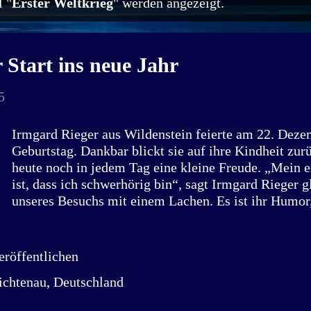
 "
Erster Weltkrieg
" werden angezeigt.
 Start ins neue Jahr
5
Irmgard Rieger aus Wildenstein feierte am 22. Deze
Geburtstag. Dankbar blickt sie auf ihre Kindheit zur
heute noch in jedem Tag eine kleine Freude. „Mein 
ist, dass ich schwerhörig bin“, sagt Irmgard Rieger 
unseres Besuchs mit einem Lachen. Es ist ihr Humor,
berührt. Geboren wurde sie am 22. Dezember 1920 i
zwei Jahre nach dem Ersten Weltkrieg. „Als ich geb
noch die letzte Postkutsche von Forchheim nach Gö
röffentlichen
unterwegs.“ Autos gab es zwar schon – aber sie gehö
ichtenau, Deutschland
nicht zum Alltag. Dieses Jahr feierte Irmgard Rieger
Geburtstag. Als wir sie am 29. Dezember im Seniore