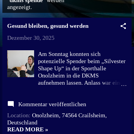
"
dkms spende
" werden
angezeigt.
o
s
Gesund bleiben, gesund werden
t
Dezember 30, 2025
s
Am Sonntag konnten sich
potenzielle Spender beim „Silvester
Shape Up“ in der Sporthalle
Onolzheim in die DKMS
aufnehmen lassen. Anlass war eine
junge Frau aus der Region, die an
Blutkrebs erkrankte. Die
Kommentar veröffentlichen
medizinische Fachangestellte Maria
Katsika gehörte zu den fünf
Location:
Onolzheim, 74564 Crailsheim,
Ehrenamtlichen, die an diesem Tag
Deutschland
die Besucher bei der Durchführung
READ MORE »
der Abstriche anleiteten. „Wir