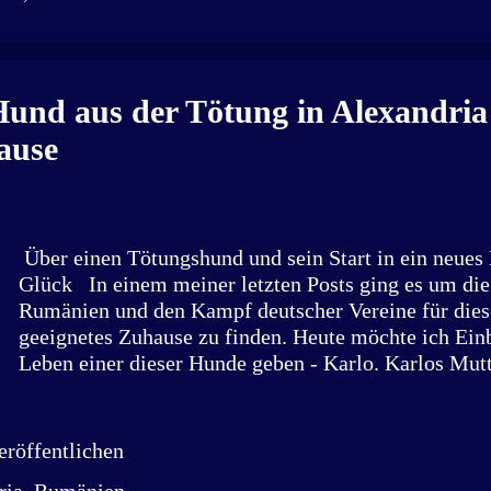
sprechen. Diese Hunde wurden aus der Tötung gehol
Retterteam und den Fahrer wären all diese Hunde ni
Leben. Nach einer Rettung werden die Tiere erst einm
versorgt und erhalten ihre Grundimpfungen sowie C
Hund aus der Tötung in Alexandria
Hunde dürfen sofort ins Foster (privates Tierheim) 
ause
umziehen. K...
Über einen Tötungshund und sein Start in ein neues
Glück In einem meiner letzten Posts ging es um die 
Rumänien und den Kampf deutscher Vereine für dies
geeignetes Zuhause zu finden. Heute möchte ich Einb
Leben einer dieser Hunde geben - Karlo. Karlos Mut
aus der Tötungsstation Alexandria und konnte dank d
Ort aus dieser Hölle gerettet werden. Zu diesem Zei
keiner, dass sie mit sieben Welpen tragend war. Ein
röffentlichen
Hündin befreit und konnte ihre Welpen sicher im Fos