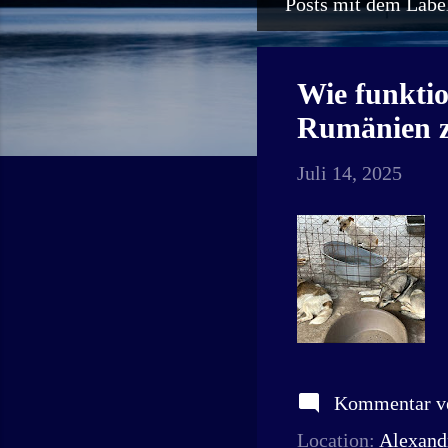
Posts mit dem Label
P
o
s
Wie funktio
t
Rumänien z
s
Juli 14, 2025
Kommentar ve
Location:
Alexand