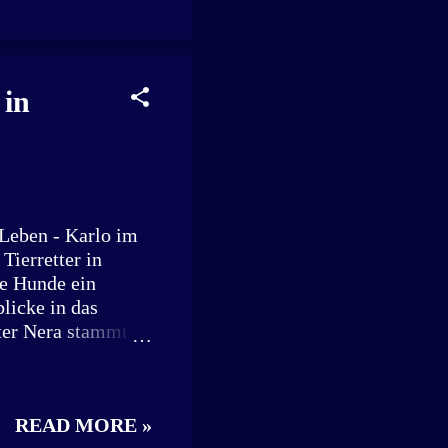
t: Ohne das
cht mehr am
al tierärztlich
hips. Gesunde
 in
in Rumänien
 Leben - Karlo im
Tierretter in
e Hunde ein
licke in das
ter Nera stammt
er Retterteams vor
tpunkt wusste
 Glück wurde die
READ MORE »
ter (Tierheim) in