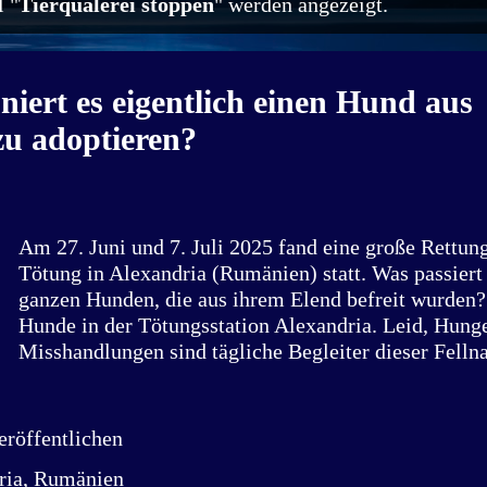
 "
Tierquälerei stoppen
" werden angezeigt.
niert es eigentlich einen Hund aus
u adoptieren?
Am 27. Juni und 7. Juli 2025 fand eine große Rettun
Tötung in Alexandria (Rumänien) statt. Was passiert
ganzen Hunden, die aus ihrem Elend befreit wurden? 
Hunde in der Tötungsstation Alexandria. Leid, Hunge
Misshandlungen sind tägliche Begleiter dieser Felln
Hund im Glück e.V. informiert über Adoptionsverfah
und 7. Juli 2025 fand sich ein Team aus Freiwillige
der Tötungsstation in Alexandria befreiten. Mehr zu 
röffentlichen
könnt Ihr in einem späteren Beitrag lesen. Hier wer
ria, Rumänien
Tierschutzorganisationen, der Fahrer am Rettungstag