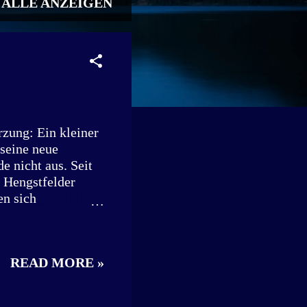
ALLE ANZEIGEN
zung: Ein kleiner
 seine neue
e nicht aus. Seit
r Hengstfelder
en sich
gt in dem kleinen
ausen, für große
. Mai, zwischen 8
READ MORE »
ichten Tag. Nach
rschaft gewaltsam
els eines Steins