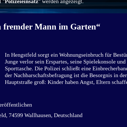
 "
Polizeieinsatz
" werden angezeigt.
n fremder Mann im Garten“
In Hengstfeld sorgt ein Wohnungseinbruch für Bestür
Junge verlor sein Erspartes, seine Spielekonsole und
Sporttasche. Die Polizei schließt eine Einbrecherband
der Nachbarschaftsbefragung ist die Besorgnis in de
Hauptstraße groß: Kinder haben Angst, Eltern schaff
Überwachungskameras an. Ein Wohnungseinbruch sor
Dorf Hengstfeld, einem Ortsteil der Gemeinde Wallh
Verunsicherung. Am Ortsrand wurde am Dienstag, 12
röffentlichen
und 17 Uhr in ein Wohnhaus eingebrochen – am helll
eld, 74599 Wallhausen, Deutschland
derzeitigem Kenntnisstand verschaffte sich die Täte
Zutritt zum Gebäude, indem eine Fensterscheibe mitt