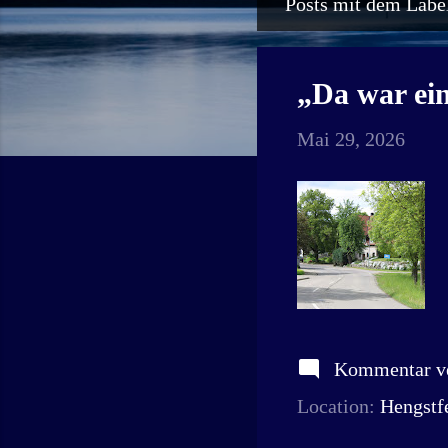
Posts mit dem Label
P
o
s
„Da war ei
t
Mai 29, 2026
s
Kommentar ve
Location:
Hengstf