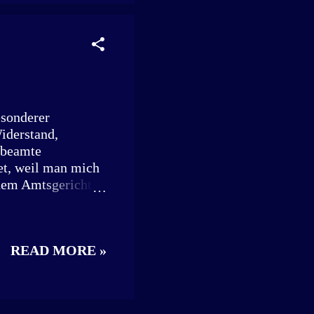
urba vom
ne Spielkonsole,
 Wert des
o, der entstandene
esonderer
iderstand,
sbeamte
et, weil man mich
r dem Amtsgericht
verantworten muss.
g einer
 Widerstand gegen
READ MORE »
ber 2024 feierte
age soll er einer
iche wandte sich
 der Polizei