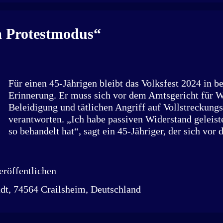
eingeworfen wurde, teilt Polizeioberkommissarin T
Polizeipräsidium Aalen mit. Anschließend wurden ei
Sporttasche, Bargeld und ein Parfüm entwendet. Der
m Protestmodus“
Diebesguts beläuft sich laut Polizei auf rund 700 Eur
Sachschade...
Für einen 45-Jährigen bleibt das Volksfest 2024 in b
Erinnerung. Er muss sich vor dem Amtsgericht für W
Beleidigung und tätlichen Angriff auf Vollstreckung
verantworten. „Ich habe passiven Widerstand geleist
so behandelt hat“, sagt ein 45-Jähriger, der sich vo
Crailsheim für seine Taten auf dem Volksfest 2024 
Die Staatsanwaltschaft warf ihm sexuelle Belästigun
Minderjährigen, tätlichen Angriff, Beleidigung und
röffentlichen
Vollstreckungsbeamte vor. Am Abend des 22. Septem
dt, 74564 Crailsheim, Deutschland
der Angeklagte im Engelzelt mit Freunden. Laut Ankl
15-Jährigen an das Gesäß gefasst haben. Die Jugendl
an die Security, woraufhin der Mann festgehalten und