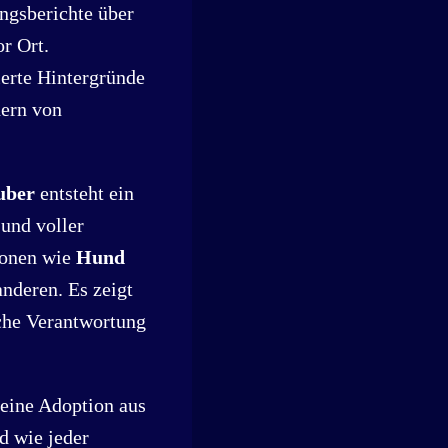
ngsberichte über
r Ort.
ierte Hintergründe
dern von
uber
entsteht ein
 und voller
ionen wie
Hund
nderen. Es zeigt
lche Verantwortung
 eine Adoption aus
d wie jeder