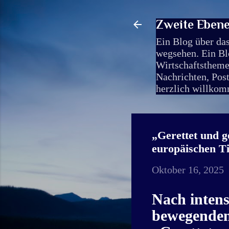
Zweite Ebene-
Ein Blog über das
wegsehen. Ein Blo
Wirtschaftsthemen
Nachrichten, Pos
herzlich willkomm
„Gerettet und g
europäischen Ti
Oktober 16, 2025
Nach inten
bewegenden 