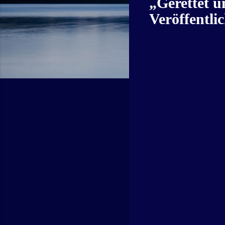
„Gerettet u
Veröffentli