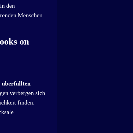
 in den
ierenden Menschen
Books on
 überfüllten
gen verbergen sich
chkeit finden.
cksale