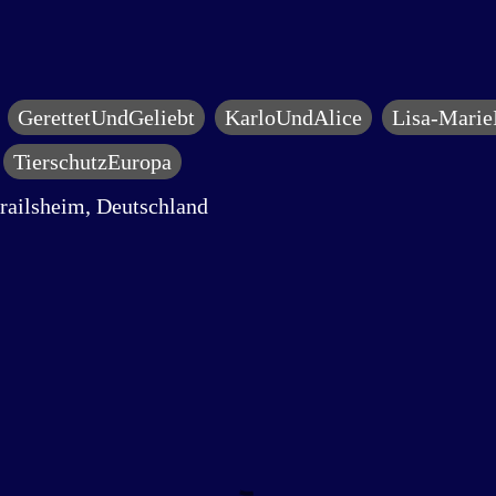
GerettetUndGeliebt
KarloUndAlice
Lisa-Marie
TierschutzEuropa
railsheim, Deutschland