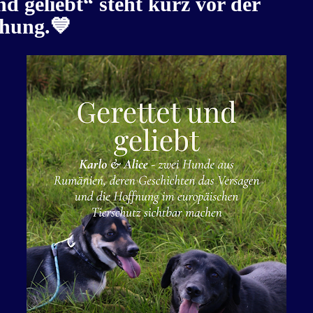
nd geliebt“
steht kurz vor der
chung.💙