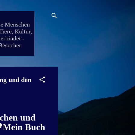
die Menschen
iere, Kultur,
erbindet -
 Besucher
ung und den
ächen und
 💙Mein Buch