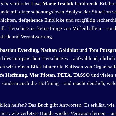
liebt
verbindet
Lisa-Marie Irschik
berührende Erfahru
unde mit einer schonungslosen Analyse der Situation vo
ichten, tiefgehende Einblicke und sorgfältig recherch
ll: Tierschutz ist keine Frage von Mitleid allein – son
olitik und Verantwortung.
bastian Everding, Nathan Goldblat
und
Tom Putzgr
ld des europäischen Tierschutzes – aufwühlend, ehrlich
ch wirft einen Blick hinter die Kulissen von Organisat
lfe Hoffnung, Vier Pfoten, PETA, TASSO
und vielen a
d, sondern auch die Hoffnung – und macht deutlich, we
lich helfen? Das Buch gibt Antworten: Es erklärt, wie
ert, wie verletzte Hunde wieder Vertrauen lernen – un