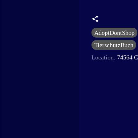
AdoptDontShop
TierschutzBuch
Location:
74564 C
K
o
m
m
e
n
t
a