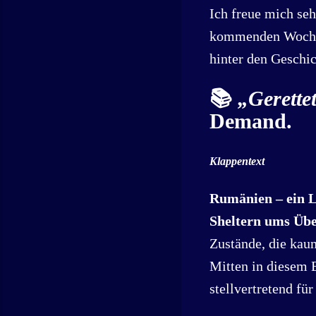
Ich freue mich seh
kommenden Wochen 
hinter den Geschic
📚
„Gerettet
Demand.
Klappentext
Rumänien – ein L
Sheltern ums Üb
Zustände, die kaum
Mitten in diesem 
stellvertretend fü