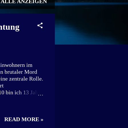
ALLE ANZEIGEN
htung
Einwohnern im
in brutaler Mord
ine zentrale Rolle.
rt
0 bin ich 13 Jahre
 nahe Crailsheim,
rad. Stundenlang
, um den Baum der
READ MORE »
 mir vier Personen
e sitzen. Es war