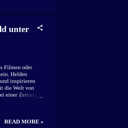
 (Name geändert).
habe mir nichts
ehrfamilienhaus.
familienhauses.
ld unter
s Filmen oder
sein. Helden
und inspirieren
t die Welt von
ei einer Zeitung.
setzte ein
Besuch bei Robert
t Familienvater,
READ MORE »
der freiwilligen