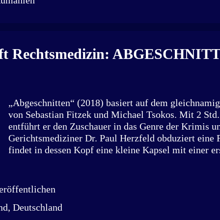
Rumänien
Feuerwehr Rosengarten, Ehrenamtler bei M.U.T. – 
teilen e.V. und Unterstützer des evangelischen Juge
Schwäbisch Hall. Im Rahmen von M.U.T. fährt er re
Rumänien und arbeitet an der Kindertagesstätte Bulga
Bedürftigen in Romadörfern zu einem besseren Leben
rifft Rechtsmedizin: ABGESCHNIT
Kindern im 1996 erbauten Casa de copii (Haus der K
Perspektiven und ein...
„Abgeschnitten“ (2018) basiert auf dem gleichnamig
von Sebastian Fitzek und Michael Tsokos. Mit 2 Std.
entführt er den Zuschauer in das Genre der Krimis un
Gerichtsmediziner Dr. Paul Herzfeld obduziert eine 
findet in dessen Kopf eine kleine Kapsel mit einer e
Botschaft. Die Nachricht beinhaltet den Namen seine
Telefonnummer. Hannah wurde entführt und für Herz
Wettlauf gegen die Zeit, um seine Tochter lebend wi
röffentlichen
Nebenbei muss er mysteriöse Todesfälle aufklären. E
nd, Deutschland
Schnitzeljagd mit Leichen wird entfacht, in der Herzfe