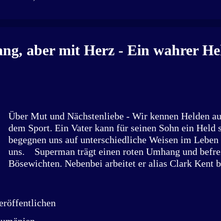
eine dünne Frau, ein sehr dicker Mann und Victor K
Nebendran ein jüngerer Mann mit zwei Kindern. Ich 
dabei gedacht. Schließlich handelt es sich um ein M
15 Minuten später steht die Polizei im Hof des Mehr
g, aber mit Herz - Ein wahrer He
Meine Oma befiehlt mir im Haus zu bleiben...
Über Mut und Nächstenliebe - Wir kennen Helden au
dem Sport. Ein Vater kann für seinen Sohn ein Held 
begegnen uns auf unterschiedliche Weisen im Leben 
uns. Superman trägt einen roten Umhang und befrei
Bösewichten. Nebenbei arbeitet er alias Clark Kent b
Möglich? Jesse Owens war 1936 Olympiasieger und 
Zeichen gegen Rassismus. Mutig? Heute bin ich zu 
Hoppe (42) in Uttenhofen, Baden-Württemberg. Er is
röffentlichen
Berufsfeuerwehrmann in Stuttgart, Oberlöschmeister 