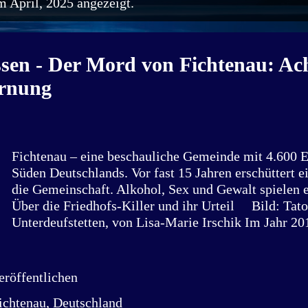
 April, 2025 angezeigt.
ssen - Der Mord von Fichtenau: Ac
rnung
Fichtenau – eine beschauliche Gemeinde mit 4.600 
Süden Deutschlands. Vor fast 15 Jahren erschüttert e
die Gemeinschaft. Alkohol, Sex und Gewalt spielen e
Über die Friedhofs-Killer und ihr Urteil Bild: Tato
Unterdeufstetten, von Lisa-Marie Irschik Im Jahr 201
alt. Oft bin ich bei meinen Großeltern in einem Dorf
Baden-Württemberg zu Besuch. Ich fahre gerne Fahr
vom Hof aus über die Straße, einen Fußweg entlang
röffentlichen
Nachbarstraße und wieder zurück. Eines Tages fallen
ichtenau, Deutschland
auf, die vor dem Nachbarshaus auf der Eingangstrepp