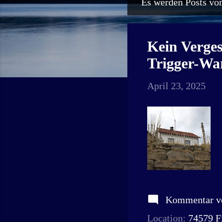
Es werden Posts vom
P
o
s
Kein Verge
t
Trigger-Wa
s
April 23, 2025
Kommentar ve
Location:
74579 F