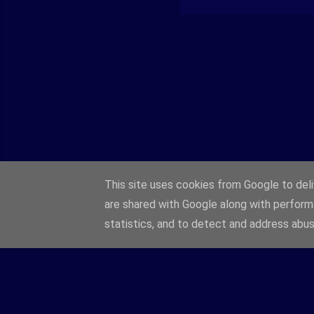
This site uses cookies from Google to deliv
are shared with Google along with perform
statistics, and to detect and address abus