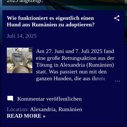
2025 angezeigt.
o
s
Wie funktioniert es eigentlich einen
Hund aus Rumänien zu adoptieren?
t
Juli 14, 2025
s
Am 27. Juni und 7. Juli 2025 fand
eine große Rettungsaktion aus der
Tötung in Alexandria (Rumänien)
statt. Was passiert nun mit den
ganzen Hunden, die aus ihrem
Elend befreit wurden? Dieses Bild
zeigt Hunde in der Tötungsstation
Kommentar veröffentlichen
Alexandria. Leid, Hunger,
Misshandlungen sind tägliche
Location:
Alexandria, Rumänien
Begleiter dieser Fellnasen. Der
READ MORE »
Verein Hund im Glück e.V.
informiert über Adoptionsverfahren