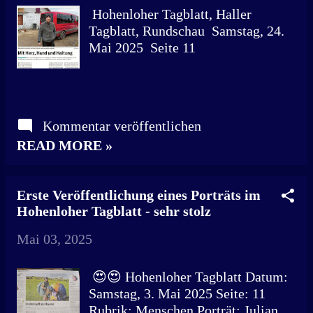
Unterstützung kam aus ihrer
Hohenloher Tagblatt, Haller
Familie, insbesondere von Tochter
Tagblatt, Rundschau Samstag, 24.
Josefin Ewert, die sich zunächst
Mai 2025 Seite 11
beurlauben ließ, um ihrer Mutter
beizustehen. Dabei hat das
Unternehmen eine lange
Geschichte. Ursprünglich gehörte es
Kommentar veröffentlichen
der Familie Lindenmeyer, bevor
READ MORE »
Undine Ewerts Schwiegereltern es
übernahmen. Der Name blieb aus
gutem Grund erhalten: "Das ist ein
Erste Veröffentlichung eines Porträts im
Markenname, für den viel Geld
Hohenloher Tagblatt - sehr stolz
gezahlt wurde. Die Leute hier in
Crailsheim kennen ihn", erklärt
Mai 03, 2025
Undine Ewert - und auch heute ist
das Inst...
😍😍 Hohenloher Tagblatt Datum:
Samstag, 3. Mai 2025 Seite: 11
Rubrik: Menschen Porträt: Julian