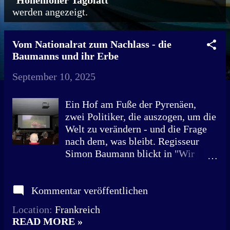
"
Hohenloher Tagblatt
"
werden angezeigt.
o
s
Vom Nationalrat zum Nachlass - die
t
Baumanns und ihr Erbe
s
September 10, 2025
Ein Hof am Fuße der Pyrenäen,
zwei Politiker, die auszogen, um die
Welt zu verändern - und die Frage
nach dem, was bleibt. Regisseur
Simon Baumann blickt in "Wir
Erben" auf seine Eltern, ihre Liebe
und den schwierigen Prozess des
Kommentar veröffentlichen
Loslassens. „Ich habe an meinen
Eltern immer bewundert, dass sie
Location:
Frankreich
reden konnten“, sagt Regisseur und
READ MORE »
Filmemacher Simon Baumann in