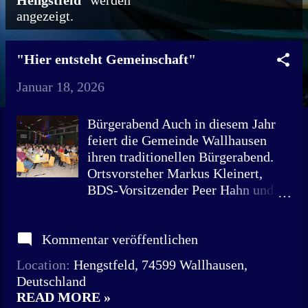
Hengstfeld
" werden
angezeigt.
o
s
"Hier entsteht Gemeinschaft"
t
Januar 18, 2026
s
Bürgerabend Auch in diesem Jahr
feiert die Gemeinde Wallhausen
ihren traditionellen Bürgerabend.
Ortsvorsteher Markus Kleinert,
BDS-Vorsitzender Peer Hahn und
Bürgermeister Andreas Frickinger
blicken gemeinsam auf ein
Kommentar veröffentlichen
erfolgreiches Jahr zurück.
Schallender Applaus, viele
Location:
Hengstfeld, 74599 Wallhausen,
glückliche Gesichter und ein
Deutschland
gelungener Abend, der den rund 300
READ MORE »
Gästen noch lange in Erinnerung