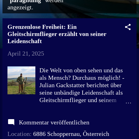
"
paragliding
" werden
angezeigt.
o
s
Grenzenlose Freiheit: Ein
t
Gleitschirmflieger erzählt von seiner
s
Leidenschaft
April 21, 2025
Die Welt von oben sehen und das
als Mensch? Durchaus möglich! -
Julian Gackstatter berichtet über
seine unbändige Leidenschaft als
Gleitschirmflieger und seinem
Absturz in Schoppernau
(Österreich) bei einem Flug vom
Kommentar veröffentlichen
Diedamskopf. Bild: Julian
Gackstatter auf dem Beeghof in
Location:
6886 Schoppernau, Österreich
Satteldorf, Baden-Württemberg Ein