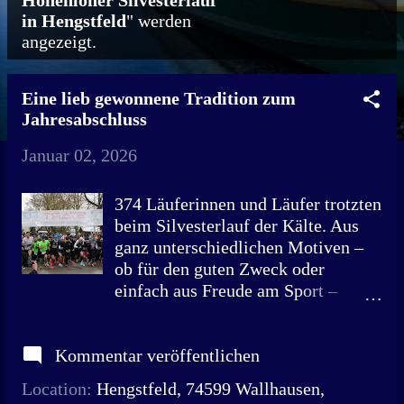
Hohenloher Silvesterlauf
in Hengstfeld
" werden
o
angezeigt.
s
t
Eine lieb gewonnene Tradition zum
s
Jahresabschluss
Januar 02, 2026
374 Läuferinnen und Läufer trotzten
beim Silvesterlauf der Kälte. Aus
ganz unterschiedlichen Motiven –
ob für den guten Zweck oder
einfach aus Freude am Sport –
gingen sie an den Start und brachten
sich beim Laufen schnell auf
Kommentar veröffentlichen
Betriebstemperatur. Mit dem
Startschuss gingen insgesamt 374
Location:
Hengstfeld, 74599 Wallhausen,
Läuferinnen und Läufer ins