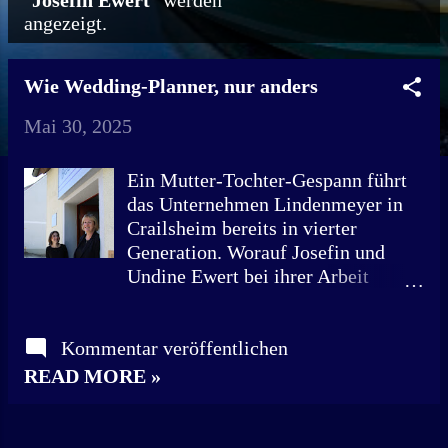
"
Josefin Ewert
" werden
angezeigt.
o
s
Wie Wedding-Planner, nur anders
t
Mai 30, 2025
s
Ein Mutter-Tochter-Gespann führt
das Unternehmen Lindenmeyer in
Crailsheim bereits in vierter
Generation. Worauf Josefin und
Undine Ewert bei ihrer Arbeit
besonders Wert legen. "Das
Geschäft gebe ich nicht auf." Das
Kommentar veröffentlichen
waren Undine Ewerts Worte,
nachdem ihr Mann 2013 unerwartet
READ MORE »
verstarb. Plötzlich wurde die heute
63-Jährige mit der alleinigen
Verantwortung für das