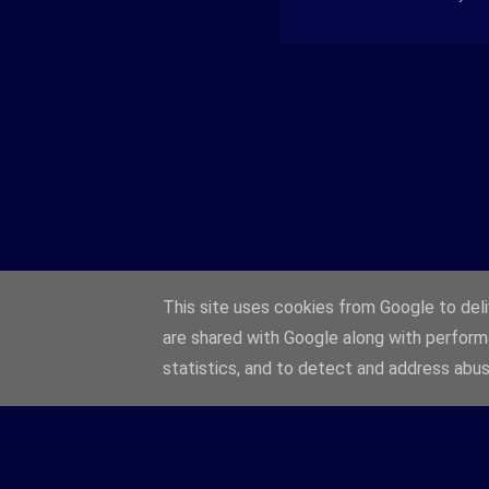
This site uses cookies from Google to deliv
are shared with Google along with perform
statistics, and to detect and address abus