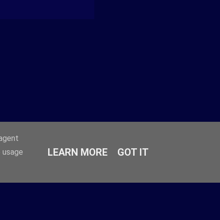
 In seiner letzten
ante -
-agent
LEARN MORE
GOT IT
e usage