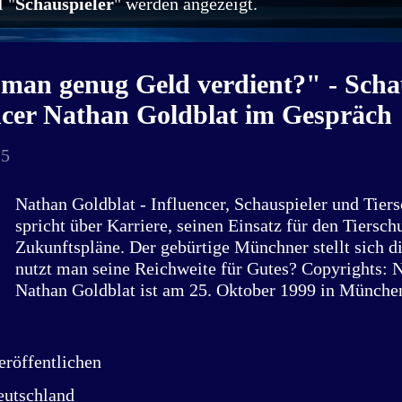
 "
Schauspieler
" werden angezeigt.
man genug Geld verdient?" - Schau
ncer Nathan Goldblat im Gespräch
25
Nathan Goldblat - Influencer, Schauspieler und Tiers
spricht über Karriere, seinen Einsatz für den Tiersch
Zukunftspläne. Der gebürtige Münchner stellt sich d
nutzt man seine Reichweite für Gutes? Copyrights: 
Nathan Goldblat ist am 25. Oktober 1999 in Münche
25-Jährige ist Schauspieler, Influencer, Content Crea
Tierschutzaktivist mit Herz. Auf den Plattformen Y
und TikTok erreicht er Millionen von Menschen. Heut
röffentlichen
seiner Freundin in Köln, um dort weiter an seinen Pr
eutschland
arbeiten. Als Schauspieler kennt man ihn aus Forma