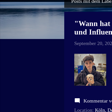
Posts mit dem Label
P
o
s
"Wann hat 
t
und Influe
s
September 20, 20
Kommentar ve
Location:
Köln, D