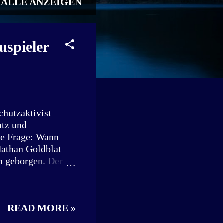
ALLE ANZEIGEN
spieler
chutzaktivist
utz und
ie Frage: Wann
Nathan Goldblat
n geborgen. Der
tor und
ouTube, Instagram
e lebt er mit
READ MORE »
ojekten zu
ten wie Hausparty