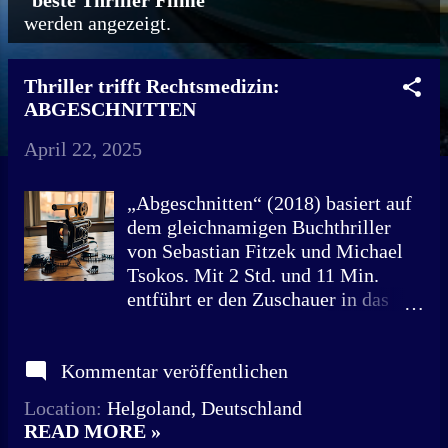
"
beste Thriller Filme
"
werden angezeigt.
o
s
Thriller trifft Rechtsmedizin:
t
ABGESCHNITTEN
s
April 22, 2025
„Abgeschnitten“ (2018) basiert auf
dem gleichnamigen Buchthriller
von Sebastian Fitzek und Michael
Tsokos. Mit 2 Std. und 11 Min.
entführt er den Zuschauer in das
Genre der Krimis und Thriller. Der
Gerichtsmediziner Dr. Paul
Kommentar veröffentlichen
Herzfeld obduziert eine
Frauenleiche und findet in dessen
Location:
Helgoland, Deutschland
Kopf eine kleine Kapsel mit einer
READ MORE »
erschreckenden Botschaft. Die