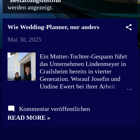
"
Bestattungsinstitut
"
werden angezeigt.
o
s
Wie Wedding-Planner, nur anders
t
Mai 30, 2025
s
Ein Mutter-Tochter-Gespann führt
das Unternehmen Lindenmeyer in
Crailsheim bereits in vierter
Generation. Worauf Josefin und
Undine Ewert bei ihrer Arbeit
besonders Wert legen. "Das
Geschäft gebe ich nicht auf." Das
Kommentar veröffentlichen
waren Undine Ewerts Worte,
nachdem ihr Mann 2013 unerwartet
READ MORE »
verstarb. Plötzlich wurde die heute
63-Jährige mit der alleinigen
Verantwortung für das