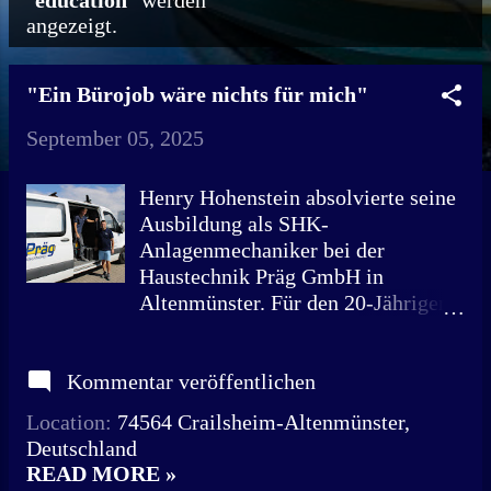
"
education
" werden
angezeigt.
o
s
"Ein Bürojob wäre nichts für mich"
t
September 05, 2025
s
Henry Hohenstein absolvierte seine
Ausbildung als SHK-
Anlagenmechaniker bei der
Haustechnik Präg GmbH in
Altenmünster. Für den 20-Jährigen
war früh klar, dass das Handwerk
seine Leidenschaft ist. „Ich wusste
Kommentar veröffentlichen
schon mit 14 Jahren, dass ich ins
Handwerk möchte“, sagt Henry
Location:
74564 Crailsheim-Altenmünster,
Hohenstein aus Altenmünster. Am
Deutschland
11. Juli 2025 hat der 20-Jährige
READ MORE »
seine Ausbildung zum