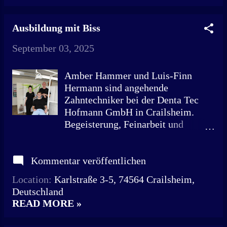
Anlagenmechaniker für Sanitär-,
Heizungs- und Klimatechnik (SHK)
Ausbildung mit Biss
bei der Haustechnik Präg GmbH
erfolgreich abgeschlossen – sogar in
September 03, 2025
verkürzter Lehrzeit. Nun unterstützt
er seinen Ausbildungsbetrieb als
Amber Hammer und Luis-Finn
ausgelernter Geselle mit vollem
Hermann sind angehende
Einsatz. Schon in den Schulferien
Zahntechniker bei der Denta Tec
half er bei der Haustechnik Präg
Hofmann GmbH in Crailsheim.
GmbH mit. Nach der 10. Klasse
Begeisterung, Feinarbeit und
verließ er das Albert-Schweitzer-
Abwechslung stehen auf der
Gymnasium und versuchte sich
täglichen Agenda. „Ich wusste gar
kurzzeitig am
Kommentar veröffentlichen
nicht, dass es den Beruf gibt“, sagt
Wirtschaftsgymnasium – für ihn ein
Amber Hammer aus Crailsheim.
Location:
Karlstraße 3-5, 74564 Crailsheim,
Irrweg. „Nach einer Woche war
Die 20-Jährige befindet sich im
Deutschland
klar: Das ist nichts für mich. Ich
dritten Ausbildungsjahr zur
READ MORE »
habe direkt mit der Ausbildung
Zahntechnikerin bei der Denta Tec
angefangen.“ Besonders begeistert
Hofmann GmbH. „Während der