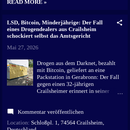
READ MORE »
Merbitz (von links) im März 2015
während einer Pressekonferenz in
Leipzig den Drogenfund. Die
LSD, Bitcoin, Minderjährige: Der Fall
Polizei in Leipzig hatte ein
eines Drogendealers aus Crailsheim
weltweites Drogennetz gesprengt.
schockiert selbst das Amtsgericht
Quelle: Peter Endig/dpa Was einst
in einem Leipziger Kinderzimmer
Mai 27, 2026
begann, hatte Folgen bis in den
Landkreis Schwäbisch Hall. Die
Drogen aus dem Darknet, bezahlt
Staatsanwaltschaft Ellwangen
mit Bitcoin, geliefert an eine
bestätigte gegenüber unserer
Packstation in Gerabronn: Der Fall
Zeitung, dass es auch im
gegen einen 32-jährigen
Landgerichtsbezirk Ellwangen
Crailsheimer erinnert in seiner
mehrere Verfahren gegen Abnehmer
Struktur an den bundesweit bekannt
von „Shiny Flakes“ gab. Genaue
gewordenen „Shiny Flakes“-Fall.
Zahlen werden nicht genannt. Fest
Kommentar veröffentlichen
Hinter Shiny Flakes steckte
steht jedoch, dass die Geschäfte des
Maximilian Schmidt alias der
Location:
Schloßpl. 1, 74564 Crailsheim,
Leipziger Online-Drogendealers bis
„Kinderzimmer-Dealer“, der
Deutschland