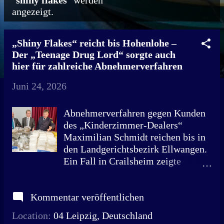
"
shiny flakes
" werden
angezeigt.
o
s
„Shiny Flakes“ reicht bis Hohenlohe –
t
Der „Teenage Drug Lord“ sorgte auch
s
hier für zahlreiche Abnehmerverfahren
Juni 24, 2026
Abnehmerverfahren gegen Kunden
des „Kinderzimmer-Dealers“
Maximilian Schmidt reichen bis in
den Landgerichtsbezirk Ellwangen.
Ein Fall in Crailsheim zeigte
ähnliche Gleichgültigkeit. Die
Kriminalpolizisten Ralf Linglebe
Kommentar veröffentlichen
und Petric Kleine präsentierten
neben Oberstaatsanwalt Ricardo
Location:
04 Leipzig, Deutschland
Schulz und Polizeipräsident Bernd