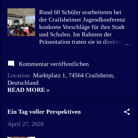
bei der Wohnungsdurchsuchung
eines 48-Jährigen in Crailsheim
Rund 60 Schüler erarbeiteten bei
sichergestellt. Darunter befanden
der Crailsheimer Jugendkonferenz
sich auch Videos mit einer
konkrete Vorschläge für ihre Stadt
Gesamtlaufzeit von rund 15
und Schulen. Im Rahmen der
Stunden. Die Kinder und
Präsentation traten sie in direkten
Jugendlichen seien ganz oder
Dialog mit der Verwaltung.
teilweise nur mit Socken bekleidet
Oberbürgermeister Christoph
– in sexuell expliziter Stellung.
Kommentar veröffentlichen
Grimmer, Gemeinderäte und
Nach Angaben der
interessierte Bürger kamen an
Location:
Marktplatz 1, 74564 Crailsheim,
Staatsanwaltschaft soll der
diesem Abend in den Ratssaal, um
Deutschland
Angeklagte zudem selbst zwei
die Ergebnisse der Jugendkonferenz
READ MORE »
kinderpornografische Bilder in
zu verfolgen. „Die demokratische
seinen OneDrive-Account
Beteiligungskompetenz
hochgeladen haben. Es handle sich
Jugendlicher muss für ihre spätere
Ein Tag voller Perspektiven
um Dateien von Mädchen unter 14
Entwicklung gestärkt werden“, sagt
Jahren. Bei der Wohnungsdurch...
Jonas Förtsch. Der Lehrer und
April 27, 2026
Verantwortliche für
Demokratiebildung am Lise-