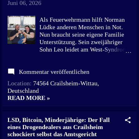
Beutel mit Ketamin: All das stellten
Juni 06, 2026
Polizeibeamte bei der
Wohnungsdurchsuchung eines 46-
Als Feuerwehrmann hilft Norman
Jährigen in Crailsheim sicher. „Sie
Lüdke anderen Menschen in Not.
hatten ein richtiges Arsenal an
Nun braucht seine eigene Familie
Waffen“, bemerkt Richterin Uta
Unterstützung. Sein zweijähriger
Herrmann. Hinzu kam ein American
Sohn Leo leidet am West-Syndrom.
Pit Bull Terrier, den der Angeklagte
Ein schwerer Schicksalsschlag. Leo
nach Überzeugung des Gerichts
zeigt seinen Eltern jeden Tag aufs
wiederholt zur Bedrohung seines
Kommentar veröffentlichen
Neue, wie viel Liebe in ihm steckt.
Opfers eingesetzt hatte. Die Rasse
Für Barbara Müller und Norman
Location:
74564 Crailsheim-Wittau,
gilt als besonders kräftig und
Lüdke ist ihr Sohn ihr größtes
Deutschland
muskulös. Wer bereits Musikvideos
Glück. Leo Müller sitzt in seinem
READ MORE »
des Rappers Bonez MC gesehen hat,
Therapiestuhl und spielt mit seiner
kennt das markante
bunten Kuschelrasselraupe. Der
Erscheinungsbild dieser Hunde. Der
Zweijährige lächelt seinen Eltern
LSD, Bitcoin, Minderjährige: Der Fall
Pit Bull zä...
Norman Lüdke und Barbara Müller
eines Drogendealers aus Crailsheim
entgegen. Immer wieder beugt sich
schockiert selbst das Amtsgericht
seine Mutter zu ihm und gibt ihm