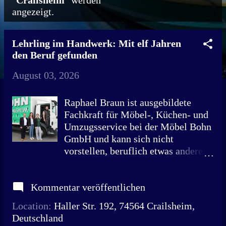
"
Crailsheim
" werden
angezeigt.
o
s
Lehrling im Handwerk: Mit elf Jahren
t
den Beruf gefunden
s
August 03, 2026
Raphael Braun ist ausgebildete
Fachkraft für Möbel-, Küchen- und
Umzugsservice bei der Möbel Bohn
GmbH und kann sich nicht
vorstellen, beruflich etwas anderes
zu machen. Kein Tag ist für Raphael
Braun wie der andere: Mit Freude
Kommentar veröffentlichen
startet er morgens mit dem
Transporter, liefert Möbel aus und
Location:
Haller Str. 192, 74564 Crailsheim,
sorgt dafür, dass sich Kunden in
Deutschland
ihrem Zuhause wohlfühlen. Von