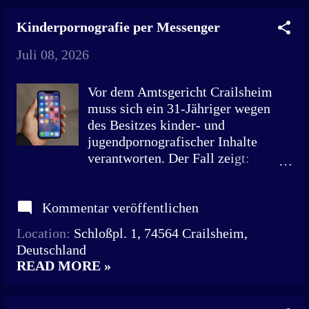
Richterin Uta Herrmann an diesem
Kinderprogramm mit Tanz und
Verhandlungstag. Im Laufe des
Kinderpornografie per Messenger
Musik, Kinderschminke...
Prozesses wurde ihr Ton gegenüber
dem Angeklagten mehrfach deutlich
Juli 08, 2026
schärfer. „Wollen Sie mich nicht
verstehen oder kapieren Sie es
Vor dem Amtsgericht Crailsheim
nicht?“, fragt sie den 34-jährigen
muss sich ein 31-Jähriger wegen
Arbeitssuchenden wiederholt. Laut
des Besitzes kinder- und
Anklage soll er vergangenen Jahres
jugendpornografischer Inhalte
die Festplatte aus dem Computer
verantworten. Der Fall zeigt:
seiner Ex-Freundin ausgebaut und
Unwissenheit schützt vor Strafe
rund 48.000 Dateien gelöscht haben.
nicht. Über den Messengerdienst
Er habe sich der Datenveränderung
Kommentar veröffentlichen
„Kik“ habe der Angeklagte die
strafbar gemacht. Unter den Dateien
Inhalte in Chats erhalten. Einer 4-
Location:
Schloßpl. 1, 74564 Crailsheim,
befanden sich persönliche Fotos und
Jährigen wurde ein erigiertes Glied
Deutschland
Videos, gespeicherte Passwörter,
in den Anus eingeführt, weitere 4-
READ MORE »
Arbeitsunterlagen sowie
jährige und 6-jährige Mädchen
Sozialversicherungsdokumente. Vor
mussten das erigierte Glied eines
Ger...
erwachsenen Mannes oral